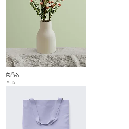
商品名
価格
￥85